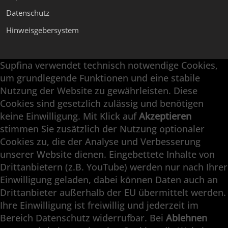
Datenschutz
Hinweisgebersystem
Supfina verwendet technisch notwendige Cookies,
Supfina Anbaugeräte
um grundlegende Funktionen und eine stabile
Supfina Partner Portal
Nutzung der Website zu gewährleisten. Diese
Cookies sind gesetzlich zulässig und benötigen
Supfina Grieshaber GmbH & Co. KG
keine Einwilligung. Mit Klick auf
Akzeptieren
Schmelzegrün 7
stimmen Sie zusätzlich der Nutzung optionaler
77709 Wolfach / Deutschland
Cookies zu, die der Analyse und Verbesserung
+49 7834 866-0
unserer Website dienen. Eingebettete Inhalte von
info@supfina.com
Drittanbietern (z.B. YouTube) werden nur nach Ihrer
Einwilligung geladen, dabei können Daten auch an
Drittanbieter außerhalb der EU übermittelt werden.
Ihre Einwilligung ist freiwillig und jederzeit im
Engineering with High Precision
Bereich Datenschutz widerrufbar. Bei
Ablehnen