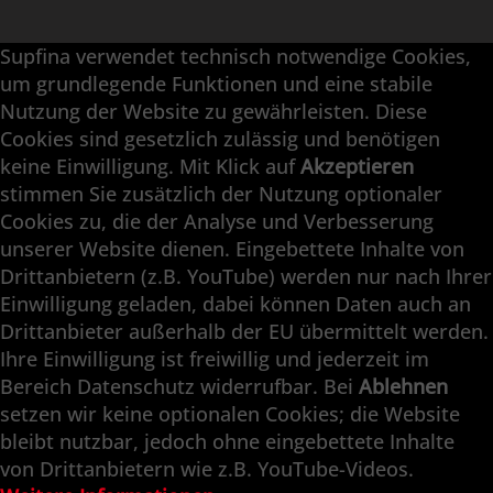
Supfina verwendet technisch notwendige Cookies,
Supfina Anbaugeräte
um grundlegende Funktionen und eine stabile
Supfina Partner Portal
Nutzung der Website zu gewährleisten. Diese
Cookies sind gesetzlich zulässig und benötigen
Supfina Grieshaber GmbH & Co. KG
keine Einwilligung. Mit Klick auf
Akzeptieren
Schmelzegrün 7
stimmen Sie zusätzlich der Nutzung optionaler
77709 Wolfach / Deutschland
Cookies zu, die der Analyse und Verbesserung
+49 7834 866-0
unserer Website dienen. Eingebettete Inhalte von
info@supfina.com
Drittanbietern (z.B. YouTube) werden nur nach Ihrer
Einwilligung geladen, dabei können Daten auch an
Drittanbieter außerhalb der EU übermittelt werden.
Ihre Einwilligung ist freiwillig und jederzeit im
Engineering with High Precision
Bereich Datenschutz widerrufbar. Bei
Ablehnen
setzen wir keine optionalen Cookies; die Website
Superfinish · Planfinish · Feinschleifen ·
bleibt nutzbar, jedoch ohne eingebettete Inhalte
Doppelplanschleifen · Automation · Service
von Drittanbietern wie z.B. YouTube-Videos.