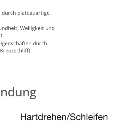
 durch plateauartige
ndheit, Welligkeit und
ät
eigenschaften durch
Kreuzschliff)
endung