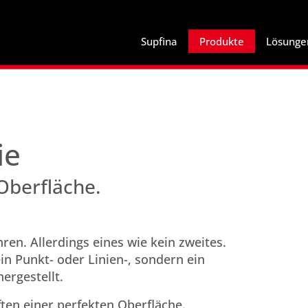
Supfina
Produkte
Lösunge
ie
 Oberfläche.
ren. Allerdings eines wie kein zweites.
n Punkt- oder Linien-, sondern ein
ergestellt.
ten einer perfekten Oberfläche.