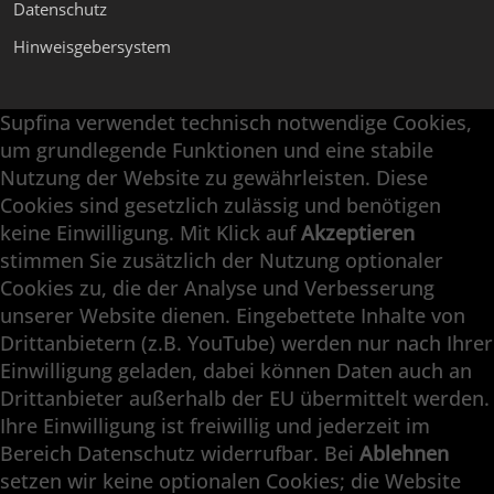
Datenschutz
Hinweisgebersystem
Supfina verwendet technisch notwendige Cookies,
Supfina Anbaugeräte
um grundlegende Funktionen und eine stabile
Supfina Partner Portal
Nutzung der Website zu gewährleisten. Diese
Cookies sind gesetzlich zulässig und benötigen
Supfina Grieshaber GmbH & Co. KG
keine Einwilligung. Mit Klick auf
Akzeptieren
Schmelzegrün 7
stimmen Sie zusätzlich der Nutzung optionaler
77709 Wolfach / Deutschland
Cookies zu, die der Analyse und Verbesserung
+49 7834 866-0
unserer Website dienen. Eingebettete Inhalte von
info@supfina.com
Drittanbietern (z.B. YouTube) werden nur nach Ihrer
Einwilligung geladen, dabei können Daten auch an
Drittanbieter außerhalb der EU übermittelt werden.
Ihre Einwilligung ist freiwillig und jederzeit im
Engineering with High Precision
Bereich Datenschutz widerrufbar. Bei
Ablehnen
setzen wir keine optionalen Cookies; die Website
Superfinish · Planfinish · Feinschleifen ·