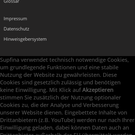
Glossar
Impressum
Datenschutz
Hinweisgebersystem
Supfina verwendet technisch notwendige Cookies,
Supfina Anbaugeräte
um grundlegende Funktionen und eine stabile
Supfina Partner Portal
Nutzung der Website zu gewährleisten. Diese
Cookies sind gesetzlich zulässig und benötigen
Supfina Grieshaber GmbH & Co. KG
keine Einwilligung. Mit Klick auf
Akzeptieren
Schmelzegrün 7
stimmen Sie zusätzlich der Nutzung optionaler
77709 Wolfach / Deutschland
Cookies zu, die der Analyse und Verbesserung
+49 7834 866-0
unserer Website dienen. Eingebettete Inhalte von
info@supfina.com
Drittanbietern (z.B. YouTube) werden nur nach Ihrer
Einwilligung geladen, dabei können Daten auch an