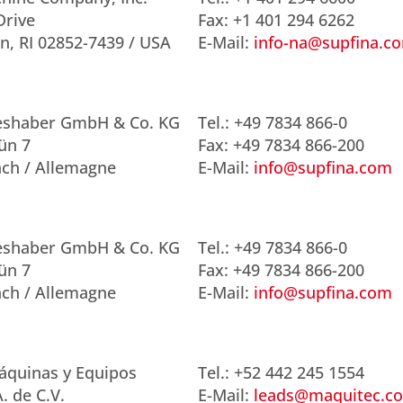
Drive
Fax: +1 401 294 6262
n, RI 02852-7439 / USA
E-Mail:
info-na@supfina.c
ieshaber GmbH & Co. KG
Tel.: +49 7834 866-0
ün 7
Fax: +49 7834 866-200
ch / Allemagne
E-Mail:
info@supfina.com
ieshaber GmbH & Co. KG
Tel.: +49 7834 866-0
ün 7
Fax: +49 7834 866-200
ch / Allemagne
E-Mail:
info@supfina.com
áquinas y Equipos
Tel.: +52 442 245 1554
. de C.V.
E-Mail:
leads@maquitec.c