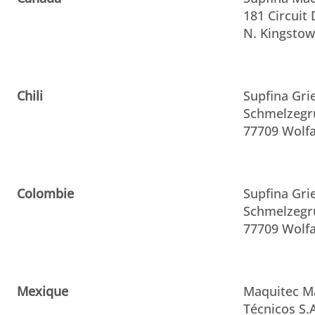
181 Circuit 
N. Kingstow
Chili
Supfina Gr
Schmelzegr
77709 Wolfa
Colombie
Supfina Gr
Schmelzegr
77709 Wolfa
Mexique
Maquitec M
Técnicos S.A