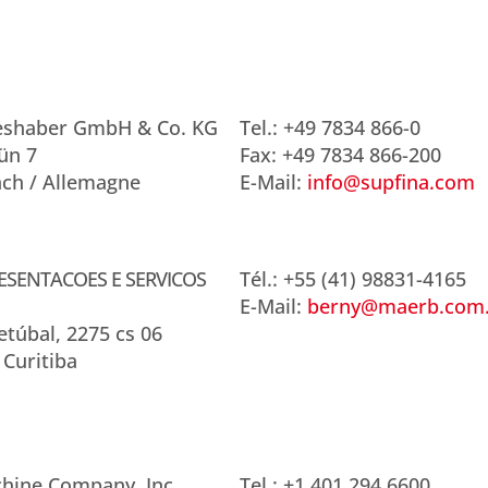
ieshaber GmbH & Co. KG
Tel.: +49 7834 866-0
ün 7
Fax: +49 7834 866-200
ch / Allemagne
E-Mail:
info@supfina.com
ESENTACOES E SERVICOS
Tél.: +55 (41) 98831-4165
E-Mail:
berny@maerb.com
etúbal, 2275 cs 06
 Curitiba
hine Company, Inc.
Tel.: +1 401 294 6600