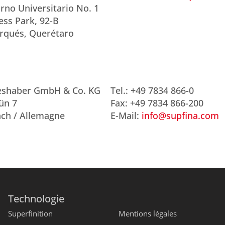
rno Universitario No. 1
ess Park, 92-B
rqués, Querétaro
ieshaber GmbH & Co. KG
Tel.: +49 7834 866-0
ün 7
Fax: +49 7834 866-200
ch / Allemagne
E-Mail:
info@supfina.com
Technologie
Superfinition
Mentions légales