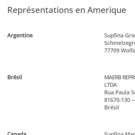
Représentations en Amerique
Argentine
Supfina Gr
Schmelzegr
77709 Wolfa
Brésil
MAERB REPR
LTDA
Rua Paula S
81670-130 –
Brésil
Canada
Supfina Mac