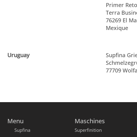
Primer Reto
Terra Busin
76269 El Ma
Mexique
Uruguay
Supfina Gr
Schmelzegr
77709 Wolfa
Menu
Maschines
Supfina
Superfinition