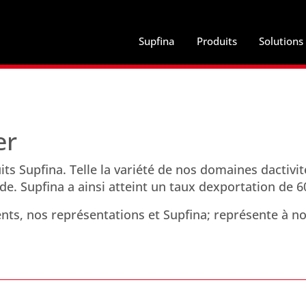
Supfina
Produits
Solutions
er
s Supfina. Telle la variété de nos domaines dactivit
e. Supfina a ainsi atteint un taux dexportation de 6
ents, nos représentations et Supfina; représente à n