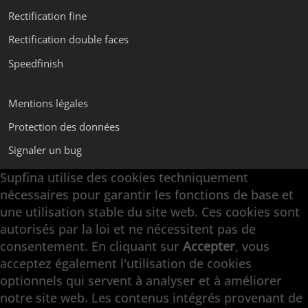
Rectification fine
Rectification double faces
Speedfinish
Mentions légales
Protection des données
Signaler un bug
Supfina utilise des cookies techniquement
nécessaires pour garantir les fonctions de base et
Supfina Appareils de Superfinition
une utilisation stable du site web. Ces cookies sont
Supfina Partner Portal
autorisés par la loi et ne nécessitent pas de
Supfina Grieshaber GmbH & Co. KG
consentement. En cliquant sur
Accepter
, vous
Schmelzegrün 7
acceptez également l'utilisation de cookies
77709 Wolfach / Allemagne
optionnels qui servent à analyser et à améliorer
+49 7834 866-0
notre site web. Les contenus intégrés provenant de