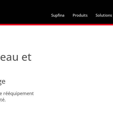
Supfina
Produits
Solutions
veau et
ge
 le rééquipement
té.