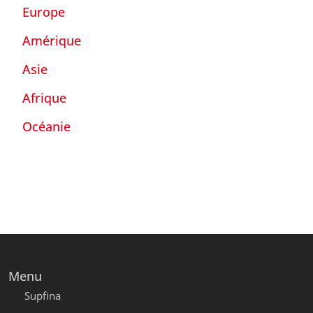
Europe
Amérique
Asie
Afrique
Océanie
Menu
Supfina