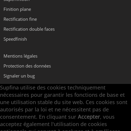
Finition plane
Rectification fine
Rectification double faces
Speedfinish
Mentions légales
Protection des données
Signaler un bug
Supfina utilise des cookies techniquement
nécessaires pour garantir les fonctions de base et
Supfina Appareils de Superfinition
une utilisation stable du site web. Ces cookies sont
Supfina Partner Portal
autorisés par la loi et ne nécessitent pas de
Supfina Grieshaber GmbH & Co. KG
consentement. En cliquant sur
Accepter
, vous
Schmelzegrün 7
acceptez également l'utilisation de cookies
77709 Wolfach / Allemagne