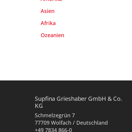
Asien
Afrika
Ozeanien
Supfina Grieshaber GmbH & Co.
KG
Schmelzegrün 7
77709 Wolfach / Deutschland
+49 7834 866-0