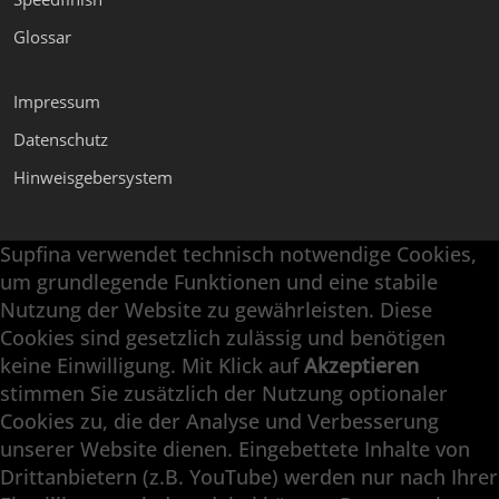
Glossar
Impressum
Datenschutz
Hinweisgebersystem
Supfina verwendet technisch notwendige Cookies,
Supfina Anbaugeräte
um grundlegende Funktionen und eine stabile
Supfina Partner Portal
Nutzung der Website zu gewährleisten. Diese
Cookies sind gesetzlich zulässig und benötigen
Supfina Grieshaber GmbH & Co. KG
keine Einwilligung. Mit Klick auf
Akzeptieren
Schmelzegrün 7
stimmen Sie zusätzlich der Nutzung optionaler
77709 Wolfach / Deutschland
Cookies zu, die der Analyse und Verbesserung
+49 7834 866-0
unserer Website dienen. Eingebettete Inhalte von
info@supfina.com
Drittanbietern (z.B. YouTube) werden nur nach Ihrer