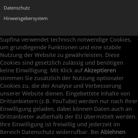
Datenschutz
Hinweisgebersystem
Supfina verwendet technisch notwendige Cookies,
Supfina Anbaugeräte
um grundlegende Funktionen und eine stabile
Supfina Partner Portal
Nutzung der Website zu gewährleisten. Diese
Cookies sind gesetzlich zulässig und benötigen
Supfina Grieshaber GmbH & Co. KG
keine Einwilligung. Mit Klick auf
Akzeptieren
Schmelzegrün 7
stimmen Sie zusätzlich der Nutzung optionaler
77709 Wolfach / Deutschland
Cookies zu, die der Analyse und Verbesserung
+49 7834 866-0
unserer Website dienen. Eingebettete Inhalte von
info@supfina.com
Drittanbietern (z.B. YouTube) werden nur nach Ihrer
Einwilligung geladen, dabei können Daten auch an
Drittanbieter außerhalb der EU übermittelt werden.
Ihre Einwilligung ist freiwillig und jederzeit im
Engineering with High Precision
Bereich Datenschutz widerrufbar. Bei
Ablehnen