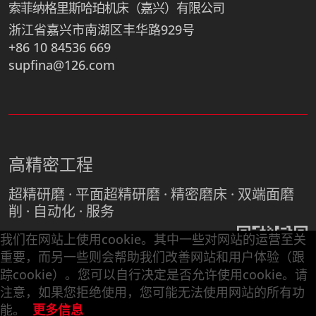
索菲纳格里斯哈珀机床（嘉兴）有限公司
浙江省嘉兴市南湖区丰华路929号
+86 10 84536 669
supfina@126.com
高精密工程
超精研磨 · 平面超精研磨 · 精密磨床 · 双端面磨
削 · 自动化 · 服务
我们在网站上使用cookie。其中一些对网站的运营至关
重要，而另一些则会帮助我们改善网站和用户体验（跟
获取更多机床资料，请关注德国索
踪cookie）。您可以自行决定是否允许使用cookie。请
菲纳微信公众号 “德国索菲纳超精
注意，如果您拒绝使用，您可能无法使用网站的所有功
研磨“
能。
更多信息