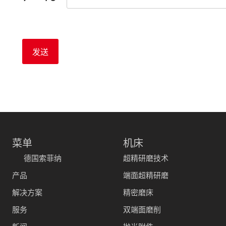
发送
菜单
机床
德国索菲纳
超精研磨技术
产品
端面超精研磨
解决方案
精密磨床
服务
双端面磨削