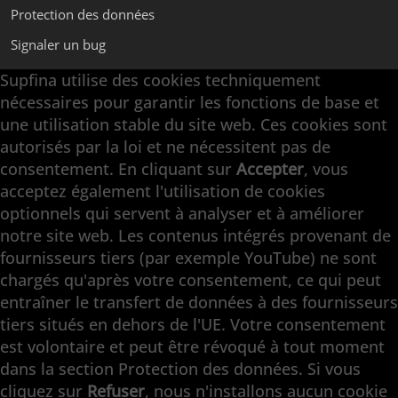
Protection des données
Signaler un bug
Supfina utilise des cookies techniquement
nécessaires pour garantir les fonctions de base et
Supfina Appareils de Superfinition
une utilisation stable du site web. Ces cookies sont
Supfina Partner Portal
autorisés par la loi et ne nécessitent pas de
Supfina Grieshaber GmbH & Co. KG
consentement. En cliquant sur
Accepter
, vous
Schmelzegrün 7
acceptez également l'utilisation de cookies
77709 Wolfach / Allemagne
optionnels qui servent à analyser et à améliorer
+49 7834 866-0
notre site web. Les contenus intégrés provenant de
info@supfina.com
fournisseurs tiers (par exemple YouTube) ne sont
chargés qu'après votre consentement, ce qui peut
entraîner le transfert de données à des fournisseurs
tiers situés en dehors de l'UE. Votre consentement
Engineering with High Precision
est volontaire et peut être révoqué à tout moment
dans la section Protection des données. Si vous
Superfinition · Finition plane · Rectification
cliquez sur
Refuser
, nous n'installons aucun cookie
double faces · Rectification fine · Automation ·