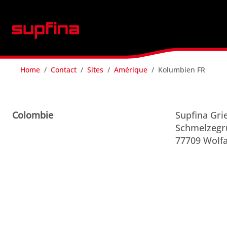
Home
Contact
Sites
Amérique
Kolumbien FR
Colombie
Supfina Gr
Schmelzegr
77709 Wolfa