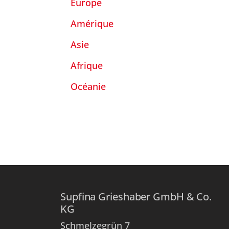
Europe
Amérique
Asie
Afrique
Océanie
Supfina Grieshaber GmbH & Co.
KG
Schmelzegrün 7