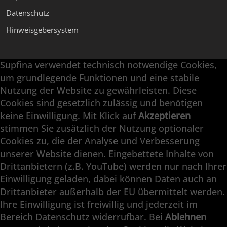
Datenschutz
Hinweisgebersystem
Supfina verwendet technisch notwendige Cookies,
Supfina Anbaugeräte
um grundlegende Funktionen und eine stabile
Supfina Partner Portal
Nutzung der Website zu gewährleisten. Diese
Cookies sind gesetzlich zulässig und benötigen
Supfina Grieshaber GmbH & Co. KG
keine Einwilligung. Mit Klick auf
Akzeptieren
Schmelzegrün 7
stimmen Sie zusätzlich der Nutzung optionaler
77709 Wolfach / Deutschland
Cookies zu, die der Analyse und Verbesserung
+49 7834 866-0
unserer Website dienen. Eingebettete Inhalte von
info@supfina.com
Drittanbietern (z.B. YouTube) werden nur nach Ihrer
Einwilligung geladen, dabei können Daten auch an
Drittanbieter außerhalb der EU übermittelt werden.
Ihre Einwilligung ist freiwillig und jederzeit im
Engineering with High Precision
Bereich Datenschutz widerrufbar. Bei
Ablehnen