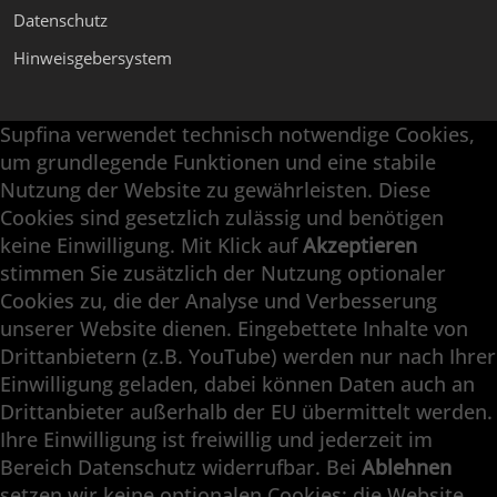
Datenschutz
Hinweisgebersystem
Supfina verwendet technisch notwendige Cookies,
Supfina Anbaugeräte
um grundlegende Funktionen und eine stabile
Supfina Partner Portal
Nutzung der Website zu gewährleisten. Diese
Cookies sind gesetzlich zulässig und benötigen
Supfina Grieshaber GmbH & Co. KG
keine Einwilligung. Mit Klick auf
Akzeptieren
Schmelzegrün 7
stimmen Sie zusätzlich der Nutzung optionaler
77709 Wolfach / Deutschland
Cookies zu, die der Analyse und Verbesserung
+49 7834 866-0
unserer Website dienen. Eingebettete Inhalte von
info@supfina.com
Drittanbietern (z.B. YouTube) werden nur nach Ihrer
Einwilligung geladen, dabei können Daten auch an
Drittanbieter außerhalb der EU übermittelt werden.
Ihre Einwilligung ist freiwillig und jederzeit im
Engineering with High Precision
Bereich Datenschutz widerrufbar. Bei
Ablehnen
setzen wir keine optionalen Cookies; die Website
Superfinish · Planfinish · Feinschleifen ·