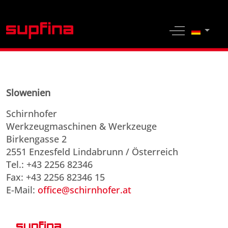
Sprache 
Off-Canvas 
Slowenien
Schirnhofer
Werkzeugmaschinen & Werkzeuge
Birkengasse 2
2551 Enzesfeld Lindabrunn / Österreich
Tel.: +43 2256 82346
Fax: +43 2256 82346 15
E-Mail:
office@schirnhofer.at