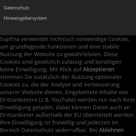
Datenschutz
Hinweisgebersystem
Supfina verwendet technisch notwendige Cookies,
Supfina Anbaugeräte
um grundlegende Funktionen und eine stabile
Supfina Partner Portal
Nutzung der Website zu gewährleisten. Diese
Cookies sind gesetzlich zulässig und benötigen
Supfina Grieshaber GmbH & Co. KG
keine Einwilligung. Mit Klick auf
Akzeptieren
Schmelzegrün 7
stimmen Sie zusätzlich der Nutzung optionaler
77709 Wolfach / Deutschland
Cookies zu, die der Analyse und Verbesserung
+49 7834 866-0
unserer Website dienen. Eingebettete Inhalte von
info@supfina.com
Drittanbietern (z.B. YouTube) werden nur nach Ihrer
Einwilligung geladen, dabei können Daten auch an
Drittanbieter außerhalb der EU übermittelt werden.
Ihre Einwilligung ist freiwillig und jederzeit im
Engineering with High Precision
Bereich Datenschutz widerrufbar. Bei
Ablehnen