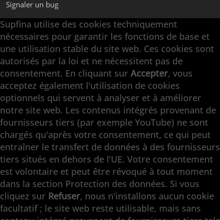
Signaler un bug
Supfina utilise des cookies techniquement
nécessaires pour garantir les fonctions de base et
Supfina Appareils de Superfinition
une utilisation stable du site web. Ces cookies sont
Supfina Partner Portal
autorisés par la loi et ne nécessitent pas de
Supfina Grieshaber GmbH & Co. KG
consentement. En cliquant sur
Accepter
, vous
Schmelzegrün 7
acceptez également l'utilisation de cookies
77709 Wolfach / Allemagne
optionnels qui servent à analyser et à améliorer
+49 7834 866-0
notre site web. Les contenus intégrés provenant de
info@supfina.com
fournisseurs tiers (par exemple YouTube) ne sont
chargés qu'après votre consentement, ce qui peut
entraîner le transfert de données à des fournisseurs
tiers situés en dehors de l'UE. Votre consentement
Engineering with High Precision
est volontaire et peut être révoqué à tout moment
dans la section Protection des données. Si vous
Superfinition · Finition plane · Rectification
cliquez sur
Refuser
, nous n'installons aucun cookie
double faces · Rectification fine · Automation ·
facultatif ; le site web reste utilisable, mais sans
Services