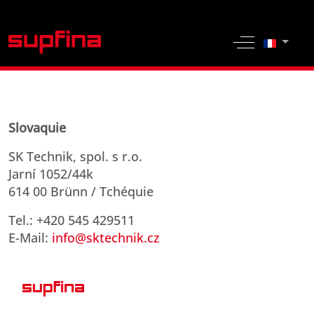
Sélection
Off-Canvas 
Slovaquie
SK Technik, spol. s r.o.
Jarní 1052/44k
614 00 Brünn / Tchéquie
Tel.: +420 545 429511
E-Mail:
info@sktechnik.cz