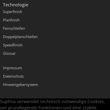
Technologie
Superfinish
Planfinish
Feinschleifen
Doppelplanschleifen
Speedfinish
Glossar
Impressum
Datenschutz
Hinweisgebersystem
Supfina verwendet technisch notwendige Cookies,
Supfina Anbaugeräte
um grundlegende Funktionen und eine stabile
Supfina Partner Portal