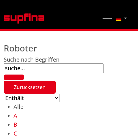
Sprache 
Off-Canvas 
Roboter
Suche nach Begriffen
Alle
A
B
C