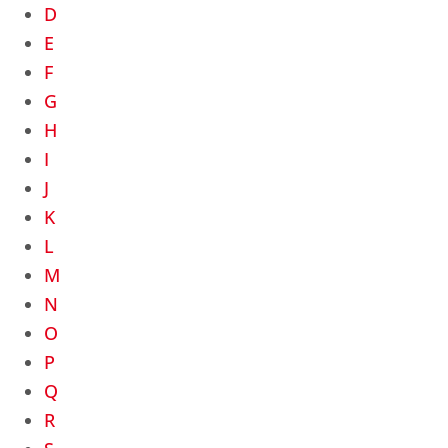
D
E
F
G
H
I
J
K
L
M
N
O
P
Q
R