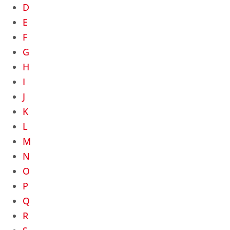
D
E
F
G
H
I
J
K
L
M
N
O
P
Q
R