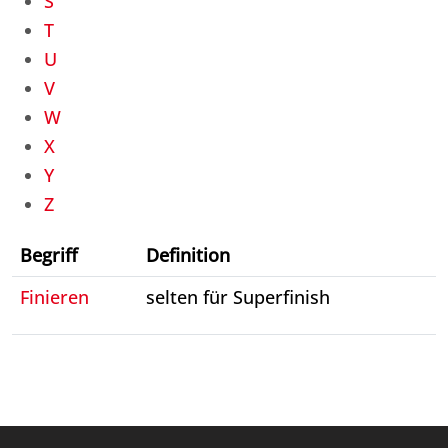
S
T
U
V
W
X
Y
Z
Begriff
Definition
Finieren
selten für Superfinish