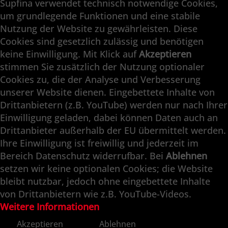
Supfina verwendet technisch notwendige Cookies,
Supfina Anbaugeräte
um grundlegende Funktionen und eine stabile
Supfina Partner Portal
Nutzung der Website zu gewährleisten. Diese
Cookies sind gesetzlich zulässig und benötigen
Supfina Grieshaber GmbH & Co. KG
keine Einwilligung. Mit Klick auf
Akzeptieren
Schmelzegrün 7
stimmen Sie zusätzlich der Nutzung optionaler
77709 Wolfach / Deutschland
Cookies zu, die der Analyse und Verbesserung
+49 7834 866-0
unserer Website dienen. Eingebettete Inhalte von
info@supfina.com
Drittanbietern (z.B. YouTube) werden nur nach Ihrer
Einwilligung geladen, dabei können Daten auch an
Drittanbieter außerhalb der EU übermittelt werden.
Ihre Einwilligung ist freiwillig und jederzeit im
Engineering with High Precision
Bereich Datenschutz widerrufbar. Bei
Ablehnen
setzen wir keine optionalen Cookies; die Website
Superfinish · Planfinish · Feinschleifen ·
bleibt nutzbar, jedoch ohne eingebettete Inhalte
Doppelplanschleifen · Automation · Service
von Drittanbietern wie z.B. YouTube-Videos.
Weitere Informationen
Akzeptieren
Ablehnen