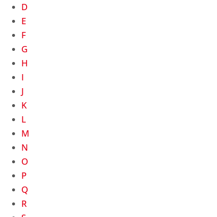
D
E
F
G
H
I
J
K
L
M
N
O
P
Q
R