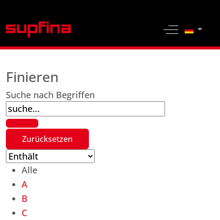
Sprache 
Off-Canvas 
Finieren
Suche nach Begriffen
Alle
A
B
C