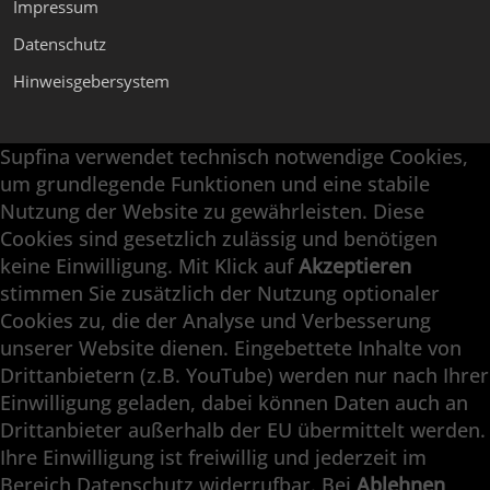
Impressum
Datenschutz
Hinweisgebersystem
Supfina verwendet technisch notwendige Cookies,
Supfina Anbaugeräte
um grundlegende Funktionen und eine stabile
Supfina Partner Portal
Nutzung der Website zu gewährleisten. Diese
Cookies sind gesetzlich zulässig und benötigen
Supfina Grieshaber GmbH & Co. KG
keine Einwilligung. Mit Klick auf
Akzeptieren
Schmelzegrün 7
stimmen Sie zusätzlich der Nutzung optionaler
77709 Wolfach / Deutschland
Cookies zu, die der Analyse und Verbesserung
+49 7834 866-0
unserer Website dienen. Eingebettete Inhalte von
info@supfina.com
Drittanbietern (z.B. YouTube) werden nur nach Ihrer
Einwilligung geladen, dabei können Daten auch an
Drittanbieter außerhalb der EU übermittelt werden.
Ihre Einwilligung ist freiwillig und jederzeit im
Engineering with High Precision
Bereich Datenschutz widerrufbar. Bei
Ablehnen