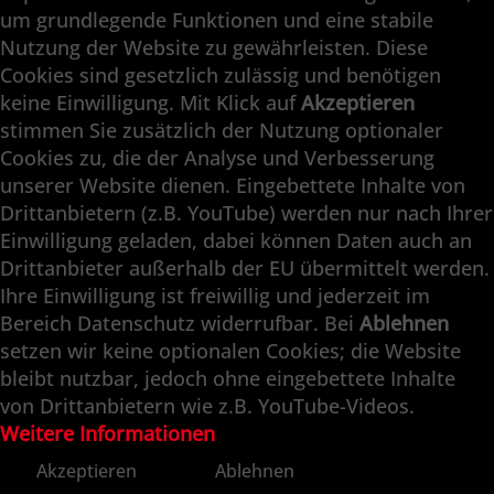
um grundlegende Funktionen und eine stabile
Supfina Partner Portal
Nutzung der Website zu gewährleisten. Diese
Cookies sind gesetzlich zulässig und benötigen
Supfina Grieshaber GmbH & Co. KG
keine Einwilligung. Mit Klick auf
Akzeptieren
Schmelzegrün 7
stimmen Sie zusätzlich der Nutzung optionaler
77709 Wolfach / Deutschland
Cookies zu, die der Analyse und Verbesserung
+49 7834 866-0
unserer Website dienen. Eingebettete Inhalte von
info@supfina.com
Drittanbietern (z.B. YouTube) werden nur nach Ihrer
Einwilligung geladen, dabei können Daten auch an
Drittanbieter außerhalb der EU übermittelt werden.
Ihre Einwilligung ist freiwillig und jederzeit im
Engineering with High Precision
Bereich Datenschutz widerrufbar. Bei
Ablehnen
setzen wir keine optionalen Cookies; die Website
Superfinish · Planfinish · Feinschleifen ·
bleibt nutzbar, jedoch ohne eingebettete Inhalte
Doppelplanschleifen · Automation · Service
von Drittanbietern wie z.B. YouTube-Videos.
Weitere Informationen
Akzeptieren
Ablehnen