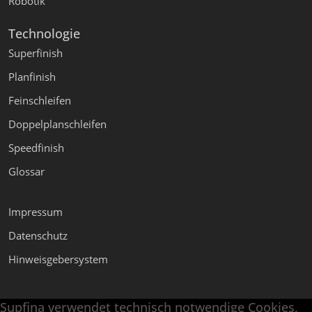
Robotik
Technologie
Superfinish
Planfinish
Feinschleifen
Doppelplanschleifen
Speedfinish
Glossar
Impressum
Datenschutz
Hinweisgebersystem
Supfina verwendet technisch notwendige Cookies,
Supfina Anbaugeräte