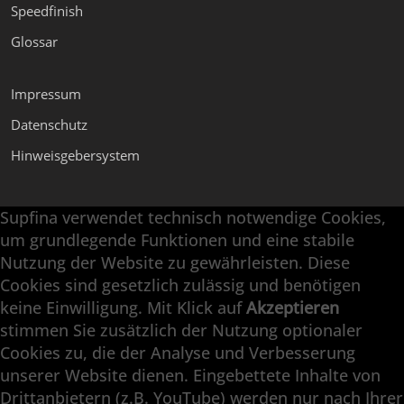
Speedfinish
Glossar
Impressum
Datenschutz
Hinweisgebersystem
Supfina verwendet technisch notwendige Cookies,
Supfina Anbaugeräte
um grundlegende Funktionen und eine stabile
Supfina Partner Portal
Nutzung der Website zu gewährleisten. Diese
Cookies sind gesetzlich zulässig und benötigen
Supfina Grieshaber GmbH & Co. KG
keine Einwilligung. Mit Klick auf
Akzeptieren
Schmelzegrün 7
stimmen Sie zusätzlich der Nutzung optionaler
77709 Wolfach / Deutschland
Cookies zu, die der Analyse und Verbesserung
+49 7834 866-0
unserer Website dienen. Eingebettete Inhalte von
info@supfina.com
Drittanbietern (z.B. YouTube) werden nur nach Ihrer