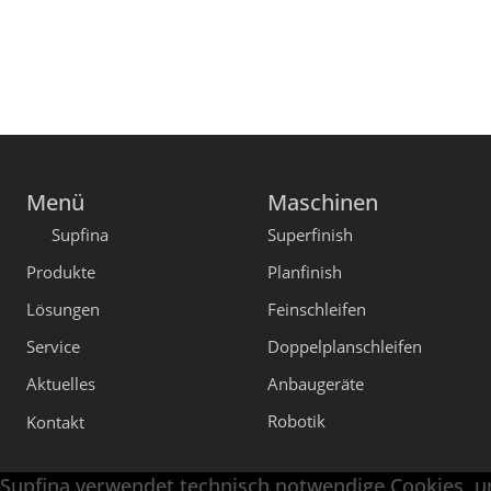
Menü
Maschinen
Supfina
Superfinish
Produkte
Planfinish
Lösungen
Feinschleifen
Service
Doppelplanschleifen
Aktuelles
Anbaugeräte
Robotik
Kontakt
Supfina verwendet technisch notwendige Cookies, u