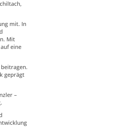
hiltach,
ng mit. In
ld
n. Mit
 auf eine
 beitragen.
ck geprägt
nzler –
.
d
ntwicklung