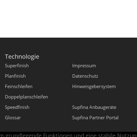
Technologie
Superfinish
Impressum
Planfinish
Datenschutz
Feinschleifen
Hinweisgebersystem
Doppelplanschleifen
Speedfinish
Supfina Anbaugeräte
Glossar
Supfina Partner Portal
m grundlegende Funktionen und eine stabile Nutzung