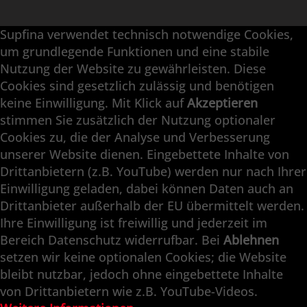
Supfina verwendet technisch notwendige Cookies,
Supfina Anbaugeräte
um grundlegende Funktionen und eine stabile
Supfina Partner Portal
Nutzung der Website zu gewährleisten. Diese
Cookies sind gesetzlich zulässig und benötigen
Supfina Grieshaber GmbH & Co. KG
keine Einwilligung. Mit Klick auf
Akzeptieren
Schmelzegrün 7
stimmen Sie zusätzlich der Nutzung optionaler
77709 Wolfach / Deutschland
Cookies zu, die der Analyse und Verbesserung
+49 7834 866-0
unserer Website dienen. Eingebettete Inhalte von
info@supfina.com
Drittanbietern (z.B. YouTube) werden nur nach Ihrer
Einwilligung geladen, dabei können Daten auch an
Drittanbieter außerhalb der EU übermittelt werden.
Ihre Einwilligung ist freiwillig und jederzeit im
Engineering with High Precision
Bereich Datenschutz widerrufbar. Bei
Ablehnen
setzen wir keine optionalen Cookies; die Website
Superfinish · Planfinish · Feinschleifen ·
bleibt nutzbar, jedoch ohne eingebettete Inhalte
Doppelplanschleifen · Automation · Service
von Drittanbietern wie z.B. YouTube-Videos.