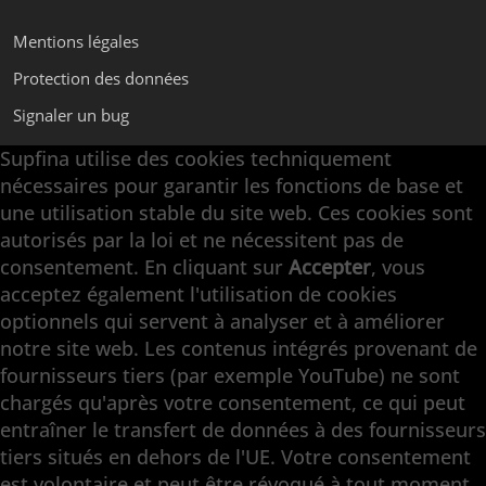
Mentions légales
Protection des données
Signaler un bug
Supfina utilise des cookies techniquement
nécessaires pour garantir les fonctions de base et
Supfina Appareils de Superfinition
une utilisation stable du site web. Ces cookies sont
Supfina Partner Portal
autorisés par la loi et ne nécessitent pas de
Supfina Grieshaber GmbH & Co. KG
consentement. En cliquant sur
Accepter
, vous
Schmelzegrün 7
acceptez également l'utilisation de cookies
77709 Wolfach / Allemagne
optionnels qui servent à analyser et à améliorer
+49 7834 866-0
notre site web. Les contenus intégrés provenant de
info@supfina.com
fournisseurs tiers (par exemple YouTube) ne sont
chargés qu'après votre consentement, ce qui peut
entraîner le transfert de données à des fournisseurs
tiers situés en dehors de l'UE. Votre consentement
Engineering with High Precision
est volontaire et peut être révoqué à tout moment