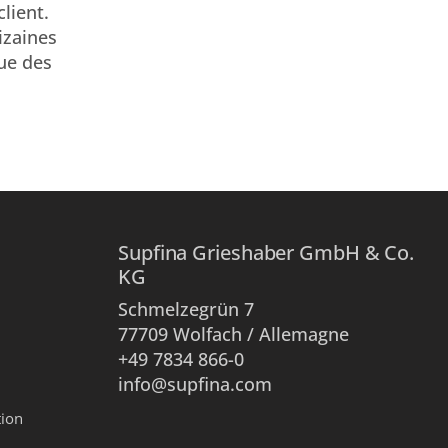
lient.
izaines
ue des
Supfina Grieshaber GmbH & Co.
KG
Schmelzegrün 7
77709 Wolfach / Allemagne
+49 7834 866-0
info@supfina.com
tion