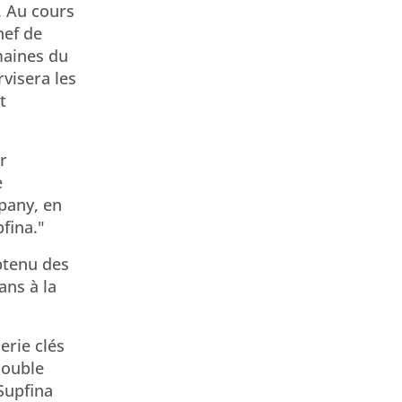
. Au cours
hef de
maines du
rvisera les
t
r
e
pany, en
fina."
obtenu des
ans à la
erie clés
double
 Supfina