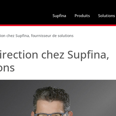
Supfina
Produits
Solutions
ion chez Supfina, fournisseur de solutions
rection chez Supfina,
ons