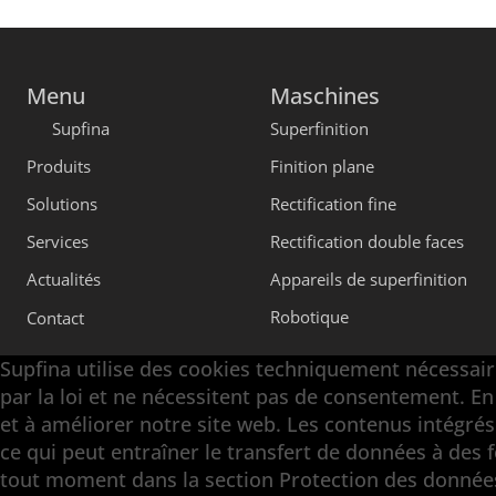
Menu
Maschines
Supfina
Superfinition
Produits
Finition plane
Solutions
Rectification fine
Services
Rectification double faces
Actualités
Appareils de superfinition
Robotique
Contact
Supfina utilise des cookies techniquement nécessaire
par la loi et ne nécessitent pas de consentement. En
et à améliorer notre site web. Les contenus intégr
Engineering with High Precision
ce qui peut entraîner le transfert de données à des 
tout moment dans la section Protection des données
Superfinition · Finition plane · Rectification doubl