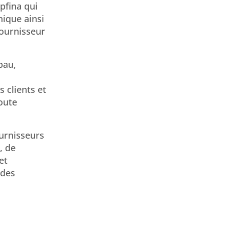
pfina qui
nique ainsi
fournisseur
bau,
 clients et
oute
ournisseurs
, de
et
 des