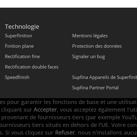
Technologie
Superfinition
Mentions légales
Finition plane
Protection des données
Rectification fine
Signaler un bug
Rectification double faces
Speedfinish
Supfina Appareils de Superfini
Supfina Partner Portal
s pour garantir les fonctions de base et une utilisat
 cliquant sur
Accepter
, vous acceptez également l'ut
és provenant de fournisseurs tiers (par exemple You
fournisseurs tiers situés en dehors de l'UE. Votre c
. Si vous cliquez sur
Refuser
, nous n'installons aucun
e faces · Rectification fine · Automation · Services