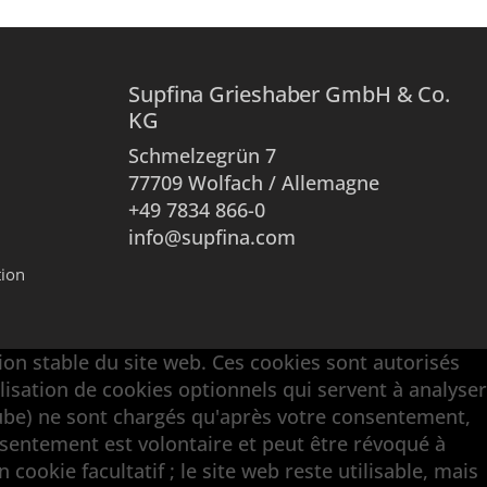
Supfina Grieshaber GmbH & Co.
KG
Schmelzegrün 7
77709 Wolfach / Allemagne
+49 7834 866-0
info@supfina.com
tion
ion stable du site web. Ces cookies sont autorisés
ilisation de cookies optionnels qui servent à analyser
Tube) ne sont chargés qu'après votre consentement,
onsentement est volontaire et peut être révoqué à
 cookie facultatif ; le site web reste utilisable, mais