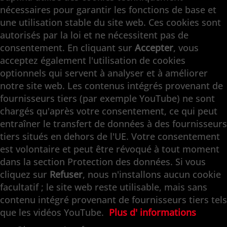
nécessaires pour garantir les fonctions de base et
Supfina Appareils de Superfinition
une utilisation stable du site web. Ces cookies sont
Supfina Partner Portal
autorisés par la loi et ne nécessitent pas de
Supfina Grieshaber GmbH & Co. KG
consentement. En cliquant sur
Accepter
, vous
Schmelzegrün 7
acceptez également l'utilisation de cookies
77709 Wolfach / Allemagne
optionnels qui servent à analyser et à améliorer
+49 7834 866-0
notre site web. Les contenus intégrés provenant de
info@supfina.com
fournisseurs tiers (par exemple YouTube) ne sont
chargés qu'après votre consentement, ce qui peut
entraîner le transfert de données à des fournisseurs
tiers situés en dehors de l'UE. Votre consentement
Engineering with High Precision
est volontaire et peut être révoqué à tout moment
dans la section Protection des données. Si vous
Superfinition · Finition plane · Rectification
cliquez sur
Refuser
, nous n'installons aucun cookie
double faces · Rectification fine · Automation ·
facultatif ; le site web reste utilisable, mais sans
Services
contenu intégré provenant de fournisseurs tiers tels
que les vidéos YouTube.
Plus d' informations